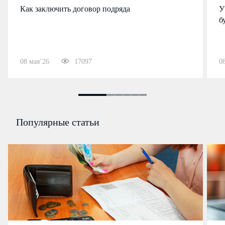
Как заключить договор подряда
У
б
08 мая’26
17097
0
Популярные статьи