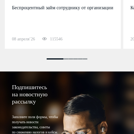
Беспроцентный займ сотруднику от организации
К
08 апреля’26
115546
2
Подпишитесь
на новостную
рассылку
Заполните поля формы, чтобы
получать новости
законодательства, советы
по снижению налогов и кейсы.