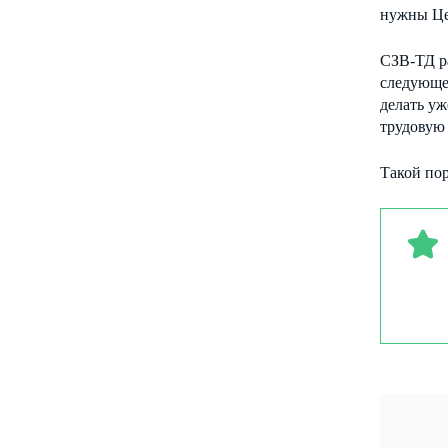
нужны Цен
СЗВ-ТД ра
следующег
делать уж
трудовую
Такой пор