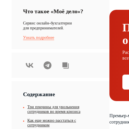
Что такое «Моё дело»?
Cервис онлайн-бухгалтерии
для предпринимателей.
о
Узнать подробнее
Ра
все
Содержание
Три причины для увольнения
сотрудников во время кризиса
Премьер-
Как еще можно расстаться с
сотрудник
сотрудником