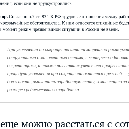
нения, если они не трудоустроились.
жор.
Согласно п.7 ст. 83 ТК РФ трудовые отношения между рабо
чрезвычайные обстоятельства. К ним относятся стихийные бедст
й момент режим чрезвычайной ситуации в России не ввели.
При увольнении по сокращению штата запрещено расторгат
сотрудницами с малолетними детьми, с матерями-одиночкам
декретницами, а также получивших увечье или профессионал
процедура увольнения при сокращении остается прежней — 
должности, выплатить заработную плату, компенсацию за н
размере среднемесячного заработка.
 еще можно расстаться с со