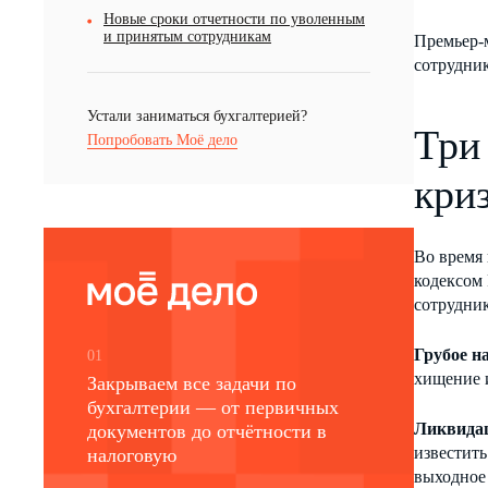
Новые сроки отчетности по уволенным
и принятым сотрудникам
Премьер-
сотрудник
Устали заниматься бухгалтерией?
Три
Попробовать Моё дело
кри
Во время 
кодексом
сотрудник
Грубое н
01
хищение и
Закрываем все задачи по
бухгалтерии — от первичных
Ликвидац
документов до отчётности в
известить
налоговую
выходное 