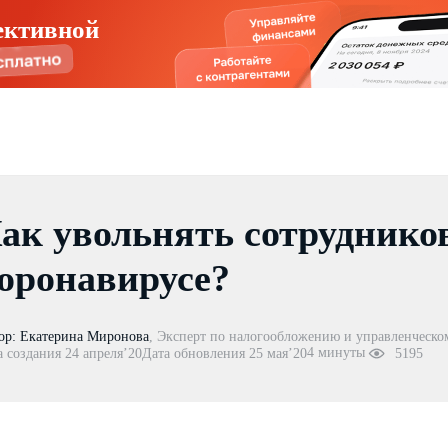
ективной
ак увольнять сотруднико
оронавирусе?
ор:
Екатерина Миронова
,
Эксперт по налогообложению и управленческо
4 минуты
а создания 24 апреля’20
Дата обновления 25 мая’20
5195