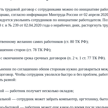
ть трудовой договор с сотрудниками можно по инициативе рабо
днако, согласно информации Минтруда России от 02 апреля 2020
ндуется увольнять сотрудников по инициативе работодателя. По
0 г. и № 239 от 02.04.2020 года о нерабочих днях, расторгнуть
ственному желанию самих работников (ст. 80 ТК РФ);
лашению сторон (ст. 78 ТК РФ);
 с окончанием срока срочных договоров (п. 2 ч. 1 ст. 77 ТК РФ).
нении по соглашению обеим сторонам нужно договариться между
договор. Чтобы сотрудник уволился быстро и без проблем, раб
ь разной:
ой — работник получает несколько окладов;
альной — сотрудник может забрать компьютер, оргтехнику, быто
о-бытовой — работник может еще какое-то время после увольне