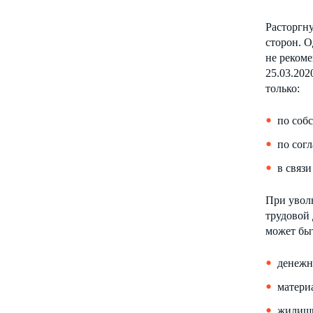
Расторгну
сторон. О
не рекоме
25.03.202
только:
по соб
по сог
в связи
При уволь
трудовой 
может быт
денежн
матери
жилищн