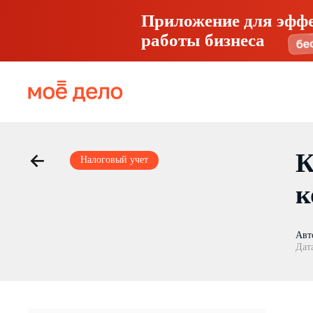
Приложение для эфф
работы бизнеса
К
Налоговый учет
к
Авт
Дат