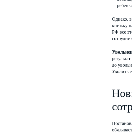
ребенк
Однако, в
книжку на
РФ все эт
сотрудник
Увольнен
результат
до увольн
Уволить е
Нов
сот
Постановл
обязывает