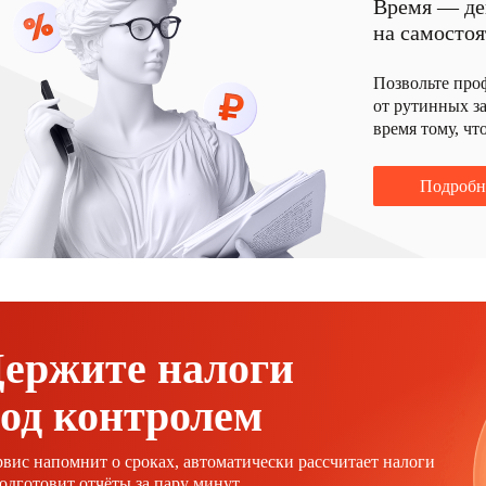
Время — де
на самостоя
Позвольте про
от рутинных за
время тому, чт
Подробн
ержите налоги
од контролем
вис напомнит о сроках, автоматически рассчитает налоги
одготовит отчёты за пару минут