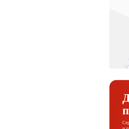
Д
п
Сер
и п