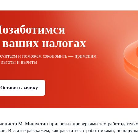
Позаботимся
 ваших налогах
ссчитаем и поможем сэкономить — применим
 льготы и вычеты
Оставить заявку
министр М. Мишустин пригрозил проверками тем работодателям,
ов. В статье расскажем, как расстаться с работниками, не наруша