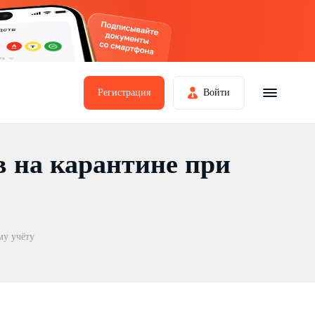
Регистрация
Войти
в на карантине при
му учёту