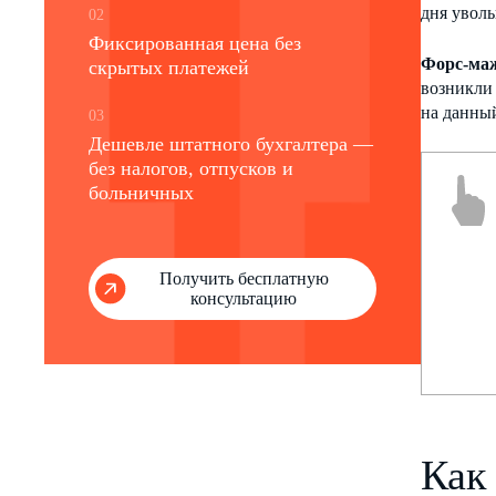
дня уволь
02
Фиксированная цена без
Форс-ма
скрытых платежей
возникли 
на данны
03
Дешевле штатного бухгалтера —
без налогов, отпусков и
больничных
Получить бесплатную
консультацию
Как