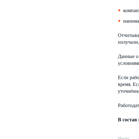
компан
нанима
Отчитыват
получали,
Данные о
условиями
Если раб
время. Е
уточнённ
Работода
В состав
Часть