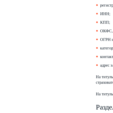
регист
ИНН;
КПП;
ОКФС,
ОГРН 
категор
контак
адрес 
На титуль
страховат
На титуль
Разде