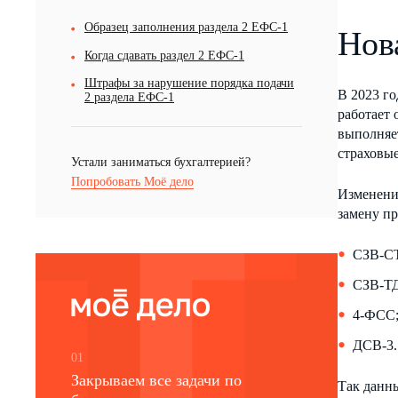
Образец заполнения раздела 2 ЕФС-1
Нов
Когда сдавать раздел 2 ЕФС-1
Штрафы за нарушение порядка подачи
В 2023 г
2 раздела ЕФС-1
работает
выполняет
страховые
Устали заниматься бухгалтерией?
Попробовать Моё дело
Изменени
замену п
СЗВ-С
СЗВ-ТД
4-ФСС
ДСВ-3.
01
Закрываем все задачи по
Так данны