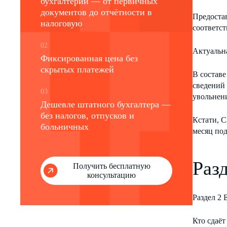
бухгалтерии — от первичных
документов до отчётности в
Предостав
налоговую
соответс
02
Актуальн
Фиксированная цена без
скрытых платежей
В составе
сведений 
03
увольнен
Дешевле штатного бухгалтера —
без налогов, отпусков и
Кстати, С
больничных
месяц по
Раз
Получить бесплатную
консультацию
Раздел 2 
Кто сдаёт