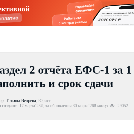
ективной
аздел 2 отчёта ЕФС-1 за 1
аполнить и срок сдачи
ор:
Татьяна Вепрева
,
Юрист
8 минут
а создания 17 марта’23
Дата обновления 30 марта’26
29052