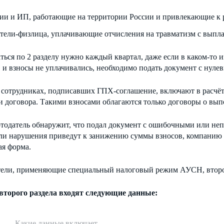
ии и ИП, работающие на территории России и привлекающие к р
тели-физлица, уплачивающие отчисления на травматизм с выпла
ься по 2 разделу нужно каждый квартал, даже если в каком-то и
 и взносы не уплачивались, необходимо подать документ с нуле
 сотрудниках, подписавших ГПХ-соглашение, включают в расчёт
 договора. Такими взносами облагаются только договоры о выпо
отодатель обнаружит, что подал документ с ошибочными или не
сли нарушения приведут к занижению суммы взносов, компанию 
ая форма.
тели, применяющие специальный налоговый режим АУСН, второй
 второго раздела входят следующие данные:
Какие данные включает