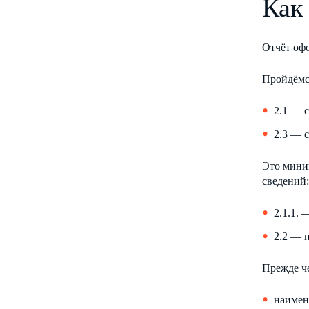
Как
Отчёт оф
Пройдёмс
2.1 — 
2.3 — 
Это мини
сведений:
2.1.1.
2.2 — 
Прежде че
наимен