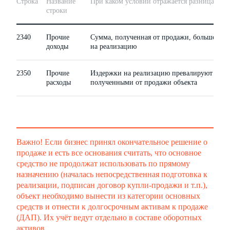
Строка
Название
При каком условии отражается разница
строки
2340
Прочие
Сумма, полученная от продажи, больше изд
доходы
на реализацию
2350
Прочие
Издержки на реализацию превалируют над 
расходы
полученными от продажи объекта
Важно! Если бизнес принял окончательное решение о
продаже и есть все основания считать, что основное
средство не продолжат использовать по прямому
назначению (началась непосредственная подготовка к
реализации, подписан договор купли-продажи и т.п.),
объект необходимо вынести из категории основных
средств и отнести к долгосрочным активам к продаже
(ДАП). Их учёт ведут отдельно в составе оборотных
активов.