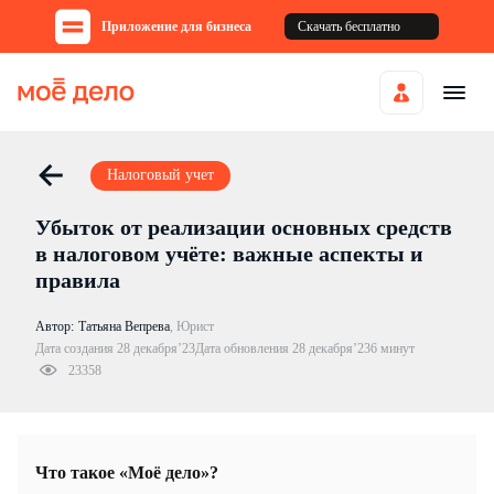
Приложение для бизнеса
Скачать бесплатно
Налоговый учет
Убыток от реализации основных средств
в налоговом учёте: важные аспекты и
правила
Автор:
Татьяна Вепрева
,
Юрист
Дата создания 28 декабря’23
Дата обновления 28 декабря’23
6 минут
23358
Что такое «Моё дело»?