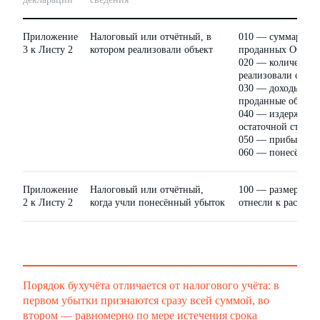
Приложение
Налоговый или отчётный, в
010 — суммарное 
3 к Листу 2
котором реализовали объект
проданных ОС
020 — количество 
реализовали с убы
030 — доходы, по
проданные объект
040 — издержки, 
остаточной стоим
050 — прибыль от
060 — понесённые
Приложение
Налоговый или отчётный,
100 — размер убы
2 к Листу 2
когда учли понесённый убыток
отнесли к расхода
Порядок бухучёта отличается от налогового учёта: в
первом убытки признаются сразу всей суммой, во
втором — равномерно по мере истечения срока