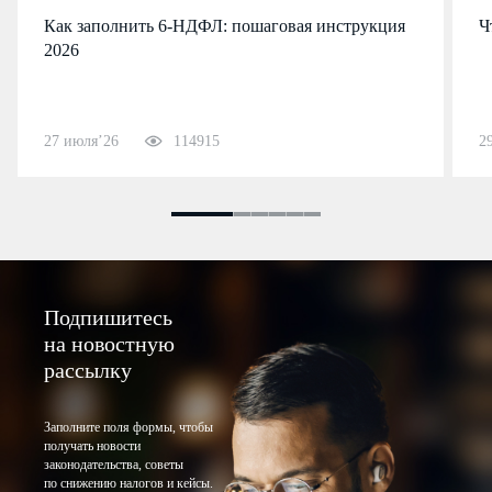
Как заполнить 6-НДФЛ: пошаговая инструкция
Ч
2026
27 июля’26
114915
2
Подпишитесь
на новостную
рассылку
Заполните поля формы, чтобы
получать новости
законодательства, советы
по снижению налогов и кейсы.